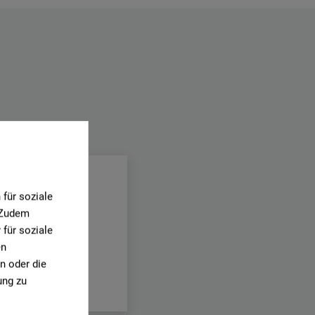
.
für soziale
. Zudem
für soziale
en
n oder die
ung zu