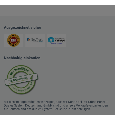
Ausgezeichnet sicher
Nachhaltig einkaufen
Mit diesem Logo möchten wir zeigen, dass wir Kunde bei Der Grüne Punkt –
Duales System Deutschland GmbH sind und unsere Verkaufsverpackungen
für Deutschland am dualen System Der Grüne Punkt beteiligen.