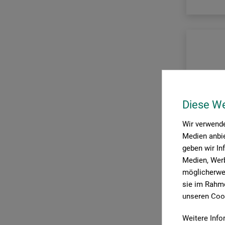
Diese W
Wir verwende
Medien anbie
geben wir In
Medien, Werb
möglicherwei
sie im Rahme
unseren Cook
Derwent
Weitere Info