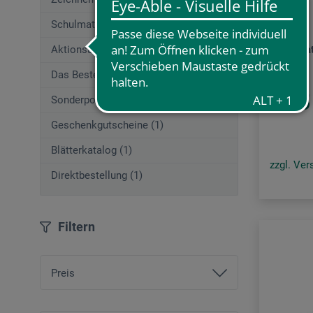
Derwent
Schulmaterial (195)
Aktionsangebote (29)
Vaporisa
Das Beste von boesner (253)
6,45
Sonderposten
Geschenkgutscheine (1)
Blätterkatalog (1)
zzgl. Ve
Direktbestellung (1)
Filtern
Preis