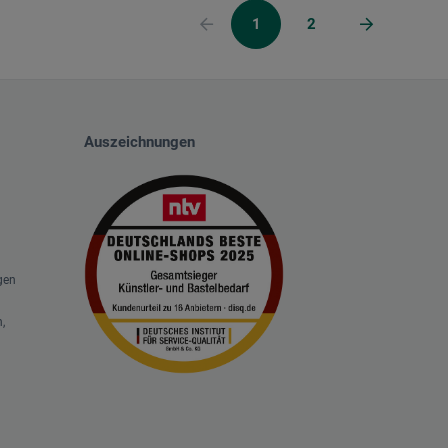
1
2
Auszeichnungen
gen
,