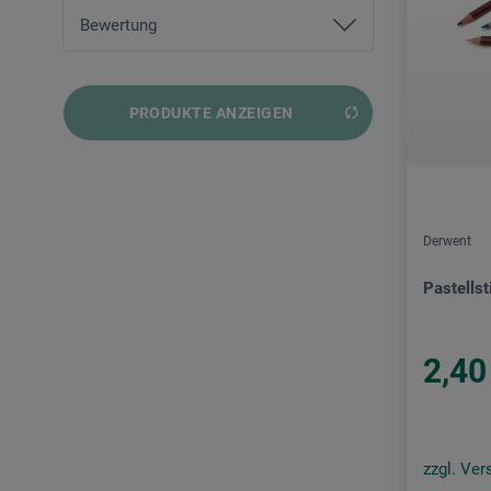
von
1,00 EUR
bis
173,00 EUR
Bewertung
und mehr
PRODUKTE ANZEIGEN
und mehr
und mehr
und mehr
Derwent
Pastellsti
2,40
zzgl. Ve