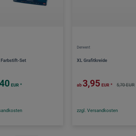
Derwent
 Farbstift-Set
XL Grafitkreide
,40
3,95
*
*
5,70 EUR
EUR
ab
EUR
rsandkosten
zzgl. Versandkosten