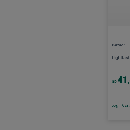
Derwent
Lightfast
41
ab
zzgl. Ve