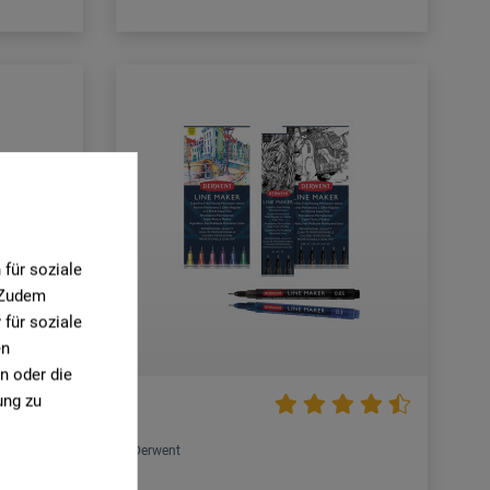
für soziale
. Zudem
für soziale
en
n oder die
ung zu
Derwent