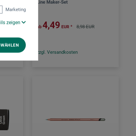
Set
Line Maker-Set
Marketing
ils zeigen
4,49
*
8,98 EUR
ab
EUR
SWÄHLEN
zzgl. Versandkosten