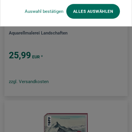
Auswahl bestätigen
ALLES AUSWÄHLEN
Christophorus Verlag
Aquarellmalerei Landschaften
25,99
*
EUR
zzgl. Versandkosten