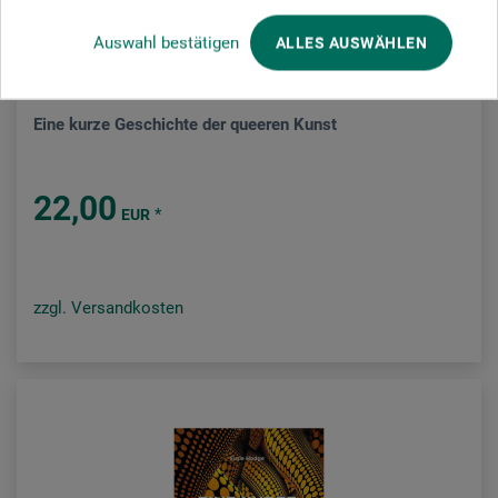
Auswahl bestätigen
ALLES AUSWÄHLEN
Laurence King Verlag
Eine kurze Geschichte der queeren Kunst
22,00
*
EUR
zzgl. Versandkosten