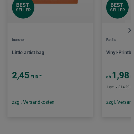
BEST-
BEST-
SELLER
SELLER
boesner
Factis
Little artist bag
Vinyl-Printbl
2,45
1,98
*
EUR
ab
E
1 qm = 314,29 EU
zzgl. Versandkosten
zzgl. Versan