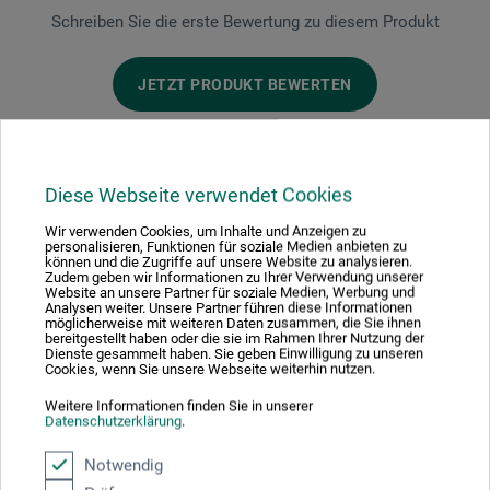
Schreiben Sie die erste Bewertung zu diesem Produkt
JETZT PRODUKT BEWERTEN
Diese Webseite verwendet Cookies
Wir verwenden Cookies, um Inhalte und Anzeigen zu
Hersteller-Kontakt
personalisieren, Funktionen für soziale Medien anbieten zu
können und die Zugriffe auf unsere Website zu analysieren.
Zudem geben wir Informationen zu Ihrer Verwendung unserer
Website an unsere Partner für soziale Medien, Werbung und
Hier finden Sie die Kontaktdaten des Herstellers zu
Analysen weiter. Unsere Partner führen diese Informationen
möglicherweise mit weiteren Daten zusammen, die Sie ihnen
diesem Produkt.
bereitgestellt haben oder die sie im Rahmen Ihrer Nutzung der
Dienste gesammelt haben. Sie geben Einwilligung zu unseren
Cookies, wenn Sie unsere Webseite weiterhin nutzen.
Midas Verlag AG
Weitere Informationen finden Sie in unserer
Datenschutzerklärung
.
Dunanstr. 3
Notwendig
8044 Zürich