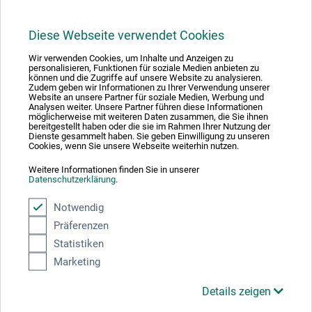
Diese Webseite verwendet Cookies
Wir verwenden Cookies, um Inhalte und Anzeigen zu
personalisieren, Funktionen für soziale Medien anbieten zu
Mit diesem Logo möchten wir zeigen, dass wir Kunde bei Der Grüne Punkt –
können und die Zugriffe auf unsere Website zu analysieren.
Duales System Deutschland GmbH sind und unsere Verkaufsverpackungen
Zudem geben wir Informationen zu Ihrer Verwendung unserer
für Deutschland am dualen System Der Grüne Punkt beteiligen.
Website an unsere Partner für soziale Medien, Werbung und
Analysen weiter. Unsere Partner führen diese Informationen
Weitere Informationen zu unserer Teilnahme können Sie diesem
Zertifikat
möglicherweise mit weiteren Daten zusammen, die Sie ihnen
entnehmen.
bereitgestellt haben oder die sie im Rahmen Ihrer Nutzung der
Dienste gesammelt haben. Sie geben Einwilligung zu unseren
Cookies, wenn Sie unsere Webseite weiterhin nutzen.
Zahlungsarten im Onlineshop
Weitere Informationen finden Sie in unserer
Datenschutzerklärung
.
Notwendig
Präferenzen
Das sagen unsere Kunden
Statistiken
Marketing
Details zeigen