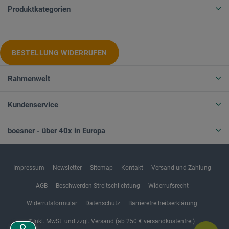
Produktkategorien
BESTELLUNG WIDERRUFEN
Rahmenwelt
Kundenservice
boesner - über 40x in Europa
Impressum
Newsletter
Sitemap
Kontakt
Versand und Zahlung
AGB
Beschwerden-Streitschlichtung
Widerrufsrecht
Widerrufsformular
Datenschutz
Barrierefreiheitserklärung
* Inkl. MwSt. und zzgl. Versand (ab 250 € versandkostenfrei)