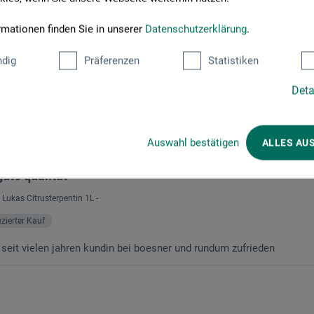
roduktbewertungen (
rmationen finden Sie in unserer
Datenschutzerklärung
.
dig
Präferenzen
Statistiken
Deta
Auswahl bestätigen
ALLES AU
gute qualität
 Lukas Citrusterpentin 1L -
fizierter Kauf
n seit vielen jahren kundin bei boesner und rundum zufrieden