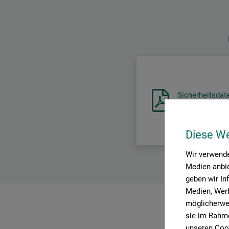
Sicherheitsdat
DE_Lukas_Citrus-T
Diese W
Wir verwende
Medien anbie
geben wir In
Medien, Werb
möglicherwei
sie im Rahme
unseren Cook