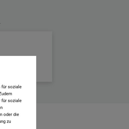
.
für soziale
. Zudem
für soziale
en
n oder die
ung zu