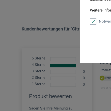
P
Weitere Info
Notwen
Kundenbewertungen für "Citrus-Terpentin"
5 Sterne
0
sehr 
4 Sterne
1
Produkt:
3 Sterne
0
2 Sterne
0
veri
1 Sterne
0
ich bi
Produkt bewerten
Sagen Sie Ihre Meinung zu