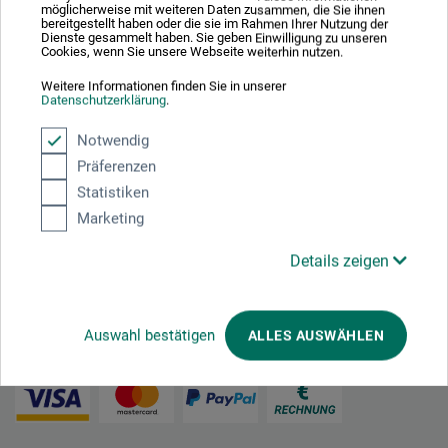
möglicherweise mit weiteren Daten zusammen, die Sie ihnen
bereitgestellt haben oder die sie im Rahmen Ihrer Nutzung der
Dienste gesammelt haben. Sie geben Einwilligung zu unseren
Cookies, wenn Sie unsere Webseite weiterhin nutzen.
Nachhaltig einkaufen
Weitere Informationen finden Sie in unserer
Datenschutzerklärung
.
Notwendig
Präferenzen
Statistiken
Marketing
Mit diesem Logo möchten wir zeigen, dass wir Kunde bei Der Grüne Punkt –
Duales System Deutschland GmbH sind und unsere Verkaufsverpackungen
Details zeigen
für Deutschland am dualen System Der Grüne Punkt beteiligen.
Weitere Informationen zu unserer Teilnahme können Sie diesem
Zertifikat
entnehmen.
Auswahl bestätigen
ALLES AUSWÄHLEN
Zahlungsarten im Onlineshop