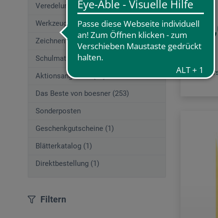
Veredelungstechniken (83)
Werkzeuge (167)
13
ab
Zeichnen (580)
Schulmaterial (195)
zzgl. Ve
Aktionsangebote (29)
Das Beste von boesner (253)
Sonderposten
Geschenkgutscheine (1)
Blätterkatalog (1)
Direktbestellung (1)
Filtern