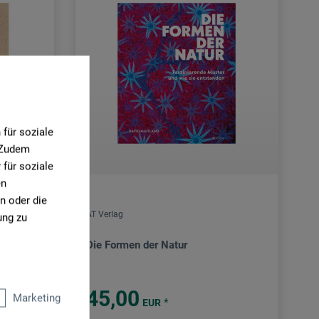
für soziale
. Zudem
für soziale
en
n oder die
AT Verlag
ung zu
Die Formen der Natur
45,00
Marketing
*
EUR