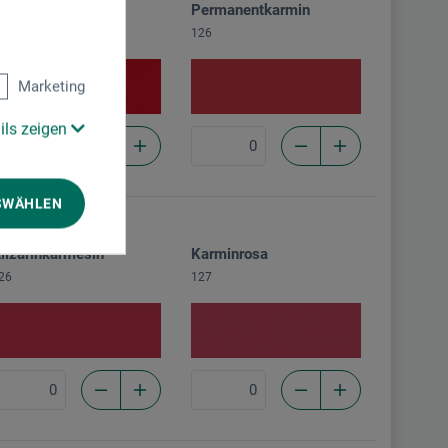
charlachrot tief
Permanentkarmin
19
126
Marketing
ils zeigen
SWÄHLEN
lizarinkarmesin
Karminrosa
26
127