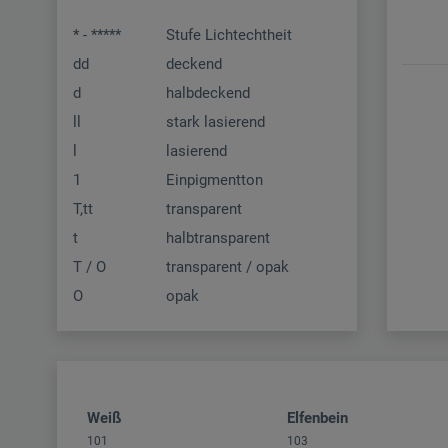
* - *****
Stufe Lichtechtheit
dd
deckend
d
halbdeckend
ll
stark lasierend
l
lasierend
1
Einpigmentton
T,tt
transparent
t
halbtransparent
T / O
transparent / opak
O
opak
Weiß
Elfenbein
101
103