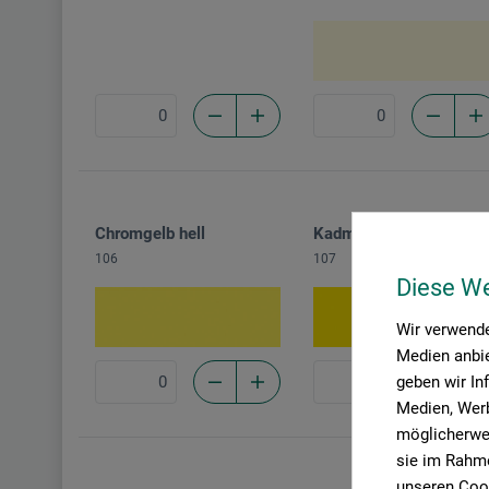
Chromgelb hell
Kadmiumgelb
106
107
Diese W
Wir verwende
Medien anbie
geben wir In
Medien, Werb
möglicherwei
sie im Rahme
unseren Cook