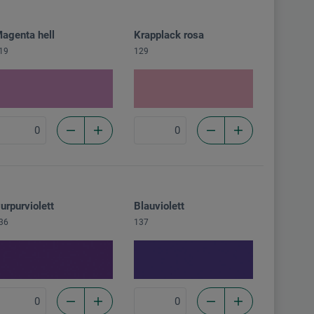
agenta hell
Krapplack rosa
19
129
urpurviolett
Blauviolett
36
137