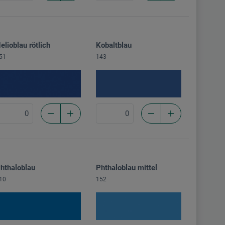
elioblau rötlich
Kobaltblau
51
143
hthaloblau
Phthaloblau mittel
10
152