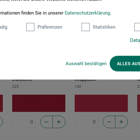
Scharlachrot
Geraniumrot hell
S
118
121
2
rmationen finden Sie in unserer
Datenschutzerklärung
.
dig
Präferenzen
Statistiken
Deta
Auswahl bestätigen
ALLES AU
Dunkelrot
Krapplack
A
225
142
2