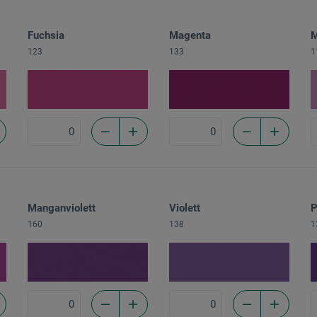
Fuchsia
Magenta
M
123
133
1
Manganviolett
Violett
P
160
138
1