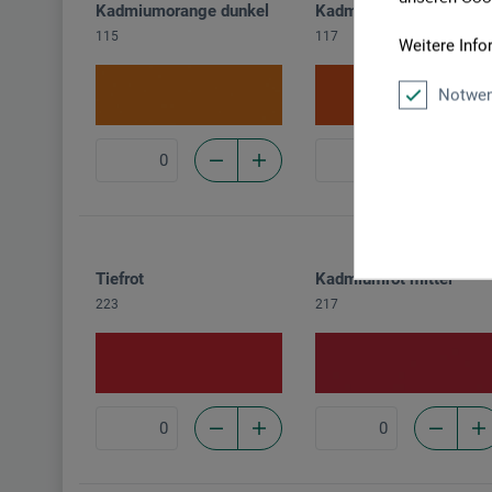
Kadmiumorange dunkel
Kadmiumrot hell
115
117
Weitere Info
Notwen
Tiefrot
Kadmiumrot mittel
223
217