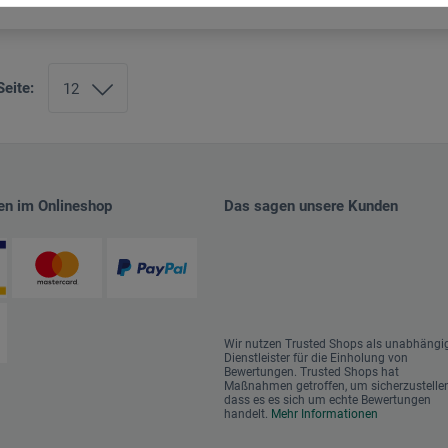
Seite:
en im Onlineshop
Das sagen unsere Kunden
Wir nutzen Trusted Shops als unabhängi
Dienstleister für die Einholung von
Bewertungen. Trusted Shops hat
Maßnahmen getroffen, um sicherzustellen
dass es es sich um echte Bewertungen
handelt.
Mehr Informationen