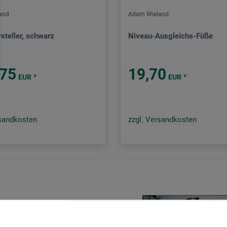
and
Adam Wieland
steller, schwarz
Niveau-Ausgleichs-Füße
,75
19,70
*
*
EUR
EUR
rsandkosten
zzgl. Versandkosten