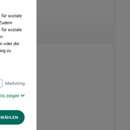
für soziale
. Zudem
für soziale
en
n oder die
ung zu
Marketing
ils zeigen
SWÄHLEN