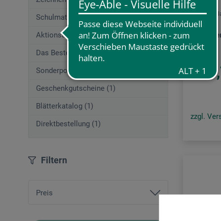
Adam Wiel
Schulmaterial (195)
Aktionsangebote (29)
Höhenver
Das Beste von boesner (253)
30
Sonderposten
ab
Geschenkgutscheine (1)
Blätterkatalog (1)
zzgl. Ve
Direktbestellung (1)
Filtern
Preis