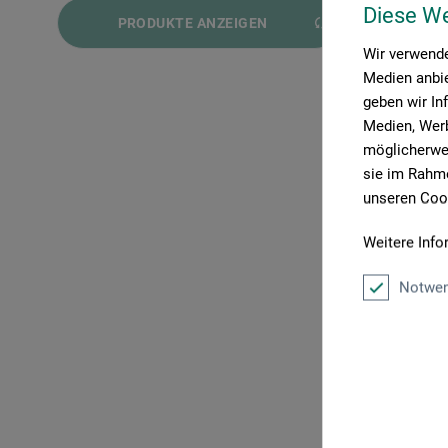
von
19,70 EUR
bis
465,00 EUR
Diese W
PRODUKTE ANZEIGEN
Wir verwende
Medien anbie
geben wir In
Medien, Werb
möglicherwei
sie im Rahme
unseren Cook
Adam Wiel
Weitere Info
E2 Atelie
Notwen
465,
zzgl. Ve