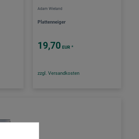
Adam Wieland
Plattenneiger
19,70
*
EUR
zzgl. Versandkosten