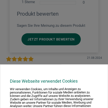
1 Sterne
0
Produkt bewerten
Sagen Sie Ihre Meinung zu diesem Produkt
JETZT PRODUKT BEWERTEN
21.08.2024
Hochwertiger Wechselrahmen für kleine
Kunstwerke oder auch Fotos. Sieht wirklich
besonders aus!
Diese Webseite verwendet Cookies
Produkt: Acrylblock-Fotorahmen m.Magnet - Buchenholz-Rückwand
9,0x14,5cm
Wir verwenden Cookies, um Inhalte und Anzeigen zu
personalisieren, Funktionen für soziale Medien anbieten zu
verifizierter Kauf
können und die Zugriffe auf unsere Website zu analysieren.
Zudem geben wir Informationen zu Ihrer Verwendung unserer
Website an unsere Partner für soziale Medien, Werbung und
Dieses Produkt hat meine Erwartungen vollsten erfüllt.
Analysen weiter. Unsere Partner führen diese Informationen