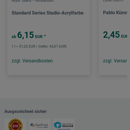
Caran d'Ache
Royal Talens – Amsterdam
Pablo Künstl
Standard Series Studio-Acrylfarbe
2,45
6,15
*
EUR
ab
EUR
1 l = 51,25 EUR / (netto: 43,07 EUR)
zzgl. Versandkosten
zzgl. Versan
Ausgezeichnet sicher