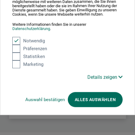
möglicherweise mit weiteren Daten zusammen, die Sie ihnen
bereitgestellt haben oder die sie im Rahmen Ihrer Nutzung der
Dienste gesammelt haben. Sie geben Einwilligung zu unseren
Cookies, wenn Sie unsere Webseite weiterhin nutzen.
Weitere Informationen finden Sie in unserer
Datenschutzerklärung
.
Hersteller-Kontakt
Notwendig
Präferenzen
Statistiken
Hier finden Sie die Kontaktdaten des Herstellers zu
diesem Produkt.
Marketing
Details zeigen
boesner GmbH distribution + logistics
Liegnitzer Str. 17
58454 Witten
Auswahl bestätigen
ALLES AUSWÄHLEN
DE
info.dl@boesner.com