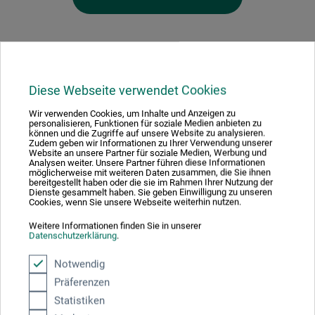
Diese Webseite verwendet Cookies
Hersteller-Kontakt
Wir verwenden Cookies, um Inhalte und Anzeigen zu
personalisieren, Funktionen für soziale Medien anbieten zu
können und die Zugriffe auf unsere Website zu analysieren.
Hier finden Sie die Kontaktdaten des Herstellers zu
Zudem geben wir Informationen zu Ihrer Verwendung unserer
Website an unsere Partner für soziale Medien, Werbung und
diesem Produkt.
Analysen weiter. Unsere Partner führen diese Informationen
möglicherweise mit weiteren Daten zusammen, die Sie ihnen
bereitgestellt haben oder die sie im Rahmen Ihrer Nutzung der
Dienste gesammelt haben. Sie geben Einwilligung zu unseren
Novus Dahle GmbH
Cookies, wenn Sie unsere Webseite weiterhin nutzen.
Breslauer Str. 34-38
Weitere Informationen finden Sie in unserer
49808 Lingen
Datenschutzerklärung
.
DE
info@novus-dahle.com
Notwendig
www.novus-dahle.com
Präferenzen
Statistiken