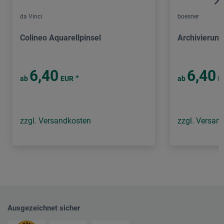
da Vinci
boesner
Colineo Aquarellpinsel
Archivierun
6,40
6,40
*
ab
EUR
ab
E
zzgl. Versandkosten
zzgl. Versan
Ausgezeichnet sicher