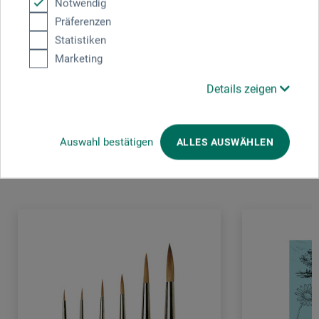
Notwendig
Edition Michael Fischer GmbH
Präferenzen
Donnersbergstr. 7
Statistiken
86859 Igling
DE
Marketing
info@emf-verlag.de
Details zeigen
Auswahl bestätigen
ALLES AUSWÄHLEN
Kunden kauften auch