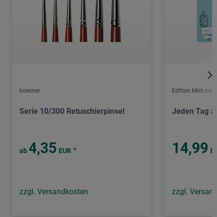
boesner
Edition Michael F
Serie 10/300 Retuschierpinsel
Jeden Tag z
4,35
14,99
*
ab
EUR
E
zzgl. Versandkosten
zzgl. Versan