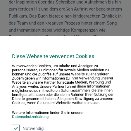
der Inspiration über das Schreiben und Aufnehmen bis hin
zum fertigen Hit und dem großen Auftritt vor begeistertem
Publikum. Das Buch bietet einen kindgerechten Einblick in
das Team und den kreativen Prozess hinter einem Song
und thematisiert dabei wichtige Kompetenzen wie
Teamarbeit, Vorstellungskraft und Neugier. Ein
inspirierender Einstieg in die Welt der Musik - informativ,
unterhaltsam und voller Begeisterung für das kreative
Diese Webseite verwendet Cookies
Schaffen.
Wir verwenden Cookies, um Inhalte und Anzeigen zu
personalisieren, Funktionen für soziale Medien anbieten zu
40 S., durchg. illustr., ca. 22 x 27 cm, geb., dt., Hatje Cantz
können und die Zugriffe auf unsere Website zu analysieren.
2026
Zudem geben wir Informationen zu Ihrer Verwendung unserer
Website an unsere Partner für soziale Medien, Werbung und
Analysen weiter. Unsere Partner führen diese Informationen
möglicherweise mit weiteren Daten zusammen, die Sie ihnen
bereitgestellt haben oder die sie im Rahmen Ihrer Nutzung der
Dienste gesammelt haben. Sie geben Einwilligung zu unseren
Cookies, wenn Sie unsere Webseite weiterhin nutzen.
Produktbewertungen (0)
Weitere Informationen finden Sie in unserer
Datenschutzerklärung
.
Schreiben Sie die erste Bewertung zu diesem Produkt
Notwendig