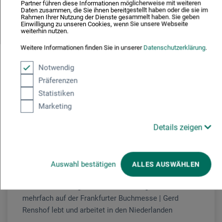
Partner führen diese Informationen möglicherweise mit weiteren
Kursgebühr
Daten zusammen, die Sie ihnen bereitgestellt haben oder die sie im
Rahmen Ihrer Nutzung der Dienste gesammelt haben. Sie geben
149
Einwilligung zu unseren Cookies, wenn Sie unsere Webseite
€
weiterhin nutzen.
Material bitte entsprechend der Materialliste
Weitere Informationen finden Sie in unserer
Datenschutzerklärung
.
mitbringen oder vor Ort erwerben. Begrenzte
Teilnehmerzahl.
Notwendig
Präferenzen
Statistiken
Marketing
Ölmalerei
Details zeigen
Gerd Renshof
1959 geboren in den Niederlanden |
bekannter realistischer Maler | seit 1980 spezialisiert
auf die Techniken der Alten Meister (17. Jhrdt) |
Auswahl bestätigen
ALLES AUSWÄHLEN
zahlreiche Ausstellungen in den Niederlanden,
Deutschland, Belgien, London, Norwegen sowie
mehrfach auf der Frankfurter Buchmesse | Gerd
Renshof lebt und arbeitet in den Niederlanden