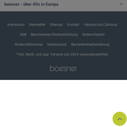
boesner - über 40x in Europa
Impressum
Newsletter
Sitemap
Kontakt
Versand und Zahlung
AGB
Beschwerden-Streitschlichtung
Widerrufsrecht
Widerrufsformular
Datenschutz
Barrierefreiheitserklärung
* Inkl. MwSt. und zzgl. Versand (ab 250 € versandkostenfrei)