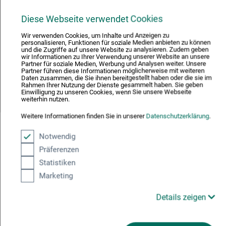
Diese Webseite verwendet Cookies
Veranstaltungsleiter/in
Wir verwenden Cookies, um Inhalte und Anzeigen zu
personalisieren, Funktionen für soziale Medien anbieten zu können
Brigitte Waldschmidt
und die Zugriffe auf unsere Website zu analysieren. Zudem geben
wir Informationen zu Ihrer Verwendung unserer Website an unsere
Partner für soziale Medien, Werbung und Analysen weiter. Unsere
Partner führen diese Informationen möglicherweise mit weiteren
Daten zusammen, die Sie ihnen bereitgestellt haben oder die sie im
Rahmen Ihrer Nutzung der Dienste gesammelt haben. Sie geben
Kursgebühr
Einwilligung zu unseren Cookies, wenn Sie unsere Webseite
weiterhin nutzen.
129
€
Weitere Informationen finden Sie in unserer
Datenschutzerklärung
.
Inkl. der Nutzung von Schmincke Künstlerfarben.
Notwendig
Weiteres Material bitte entsprechend der
Präferenzen
Materialliste mitbringen oder vor Ort erwerben.
Begrenzte Teilnehmerzahl.
Statistiken
Marketing
Details zeigen
Mischtechnik