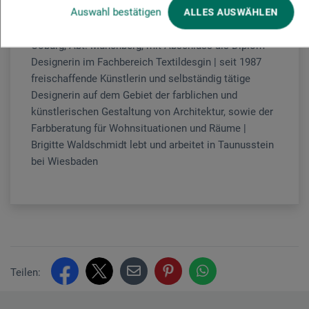
Auswahl bestätigen
Brigitte Waldschmidt
geboren in Weiden in der
ALLES AUSWÄHLEN
Oberpfalz | Designstudium an der Fachhochschule
Coburg, Abt. Münchberg, mit Abschluss als Diplom-
Designerin im Fachbereich Textildesgin | seit 1987
freischaffende Künstlerin und selbständig tätige
Designerin auf dem Gebiet der farblichen und
künstlerischen Gestaltung von Architektur, sowie der
Farbberatung für Wohnsituationen und Räume |
Brigitte Waldschmidt lebt und arbeitet in Taunusstein
bei Wiesbaden
Teilen: