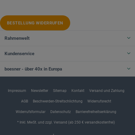
BESTELLUNG WIDERRUFEN
Rahmenwelt
Kundenservice
boesner - über 40x in Europa
Impressum
Newsletter
Sitemap
Kontakt
Versand und Zahlung
AGB
Beschwerden-Streitschlichtung
Widerrufsrecht
Widerrufsformular
Datenschutz
Barrierefreiheitserklärung
* Inkl. MwSt. und zzgl. Versand (ab 250 € versandkostenfrei)