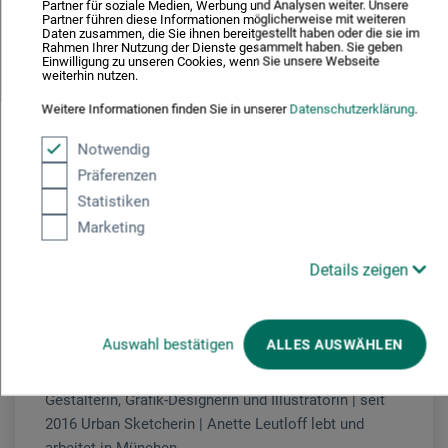
Partner für soziale Medien, Werbung und Analysen weiter. Unsere
Partner führen diese Informationen möglicherweise mit weiteren
Kursgebühr
Daten zusammen, die Sie ihnen bereitgestellt haben oder die sie im
Rahmen Ihrer Nutzung der Dienste gesammelt haben. Sie geben
Einwilligung zu unseren Cookies, wenn Sie unsere Webseite
89
€
weiterhin nutzen.
Weitere Informationen finden Sie in unserer
Datenschutzerklärung
.
Inkl. der Nutzung von Faber-Castell Künstlerstiften.
Weiteres Material bitte entsprechend der
Notwendig
Materialliste mitbringen oder vor Ort erwerben.
Präferenzen
Begrenzte Teilnehmerzahl.
Statistiken
Marketing
Details zeigen
Urban Sketching
Anette Leutloff
Kunstschule Seeger in München |
Auswahl bestätigen
ALLES AUSWÄHLEN
Studium Kommunikationsdesign in Augsburg und
Preston/UK mit Abschluss Diplom-Designerin |
Gestalterin, Grafik-Designerin und Illustratorin | seit
2016 Urban Sketcherin | Anette Leutloff lebt und
arbeitet in München