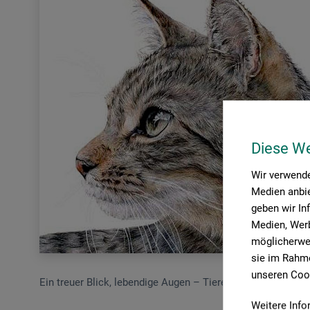
Diese W
Wir verwende
Medien anbie
geben wir In
Medien, Werb
möglicherwei
sie im Rahme
unseren Cook
Ein treuer Blick, lebendige Augen – Tiere faszinieren seit je
Weitere Info