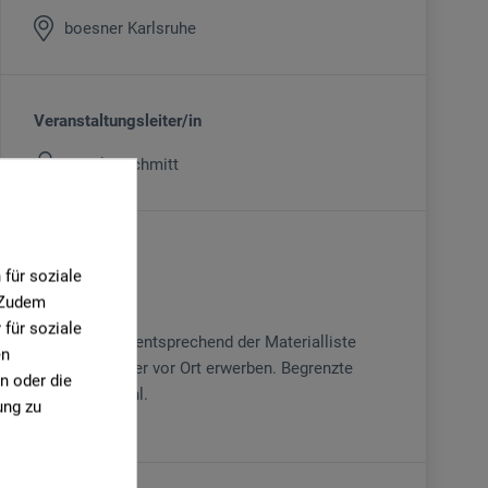
boesner Karlsruhe
Veranstaltungsleiter/in
Annika Schmitt
Kursgebühr
für soziale
89
. Zudem
€
für soziale
Material bitte entsprechend der Materialliste
en
mitbringen oder vor Ort erwerben. Begrenzte
n oder die
Teilnehmerzahl.
ung zu