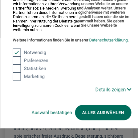
wir Informationen zu Ihrer Verwendung unserer Website an unsere
Partner für soziale Medien, Werbung und Analysen weiter. Unsere
Partner führen diese Informationen möglicherweise mit weiteren
Daten zusammen, die Sie ihnen bereitgestellt haben oder die sie im
Rahmen Ihrer Nutzung der Dienste gesammelt haben. Sie geben
Kursgebühr
Einwilligung zu unseren Cookies, wenn Sie unsere Webseite
weiterhin nutzen.
119
€
Weitere Informationen finden Sie in unserer
Datenschutzerklärung
.
Material bitte entsprechend der Materialliste
Notwendig
mitbringen oder vor Ort erwerben. Begrenzte
Präferenzen
Teilnehmerzahl.
Statistiken
Marketing
Details zeigen
Zeichnen
Optik
geboren 1996 | Studium der Visuellen
Auswahl bestätigen
ALLES AUSWÄHLEN
Kommunikation, Fachrichtung Illustration |
Arbeitsbereiche: Illustration, Murals, Fashion | Stil:
intuitiv, abstrakt, ehrlich, dynamisch, bunt | Themen:
spielerischer freier Ausdruck, Begeisterung, sichtbare