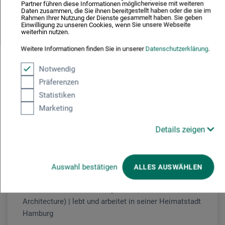
109
€
Partner führen diese Informationen möglicherweise mit weiteren
Daten zusammen, die Sie ihnen bereitgestellt haben oder die sie im
Rahmen Ihrer Nutzung der Dienste gesammelt haben. Sie geben
Inkl. der Nutzung von Faber-Castell Stiften. Weiteres
Einwilligung zu unseren Cookies, wenn Sie unsere Webseite
weiterhin nutzen.
Material bitte entsprechend der Materialliste
mitbringen oder vor Ort erwerben. Begrenzte
Weitere Informationen finden Sie in unserer
Datenschutzerklärung
.
Teilnehmerzahl.
Notwendig
Präferenzen
Statistiken
Marketing
Urban Sketching
Till Lenecke
1972 geboren in Hamburg | 1988-2011
Details zeigen
ein buntes buntes Berufsleben als Offsetdrucker,
Erzieher, Seemann | 2011-2017 Studium
Kommunikationsdesign an der FH Münster | seit 2016
Auswahl bestätigen
ALLES AUSWÄHLEN
selbständig als Zeichner und Illustrator | seit 2017
Dozent für Urban Sketching, MSA (Münster School of
Architecture) | lebt und arbeitet in seiner Heimatstadt
Hamburg