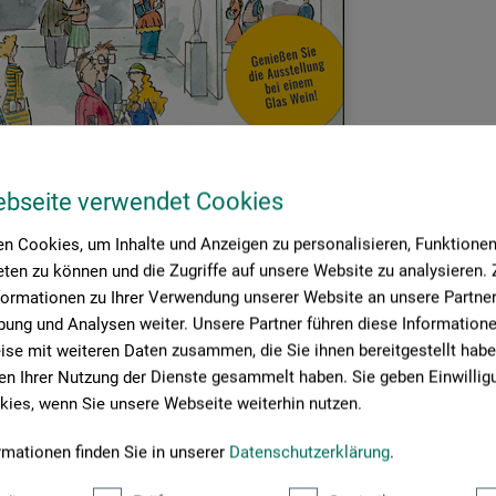
ebseite verwendet Cookies
n Cookies, um Inhalte und Anzeigen zu personalisieren, Funktionen 
ten zu können und die Zugriffe auf unsere Website zu analysieren
formationen zu Ihrer Verwendung unserer Website an unsere Partner 
ung und Analysen weiter. Unsere Partner führen diese Information
se mit weiteren Daten zusammen, die Sie ihnen bereitgestellt habe
n Ihrer Nutzung der Dienste gesammelt haben. Sie geben Einwillig
ies, wenn Sie unsere Webseite weiterhin nutzen.
nn widmet sich dem vielschichtigen Feld der Kunst. Mit unbestechl
rmationen finden Sie in unserer
Datenschutzerklärung
.
d Sammler sowie die kleinen Katastrophen in Museen und Galerien in
tellung „KUNST KOMMT VON KAUFEN“ präsentiert Peter Gaymann ein