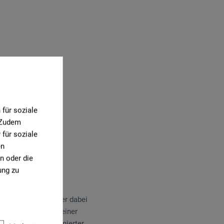
für soziale
. Zudem
für soziale
en
n oder die
ung zu
ichem Blick rückt er dabei
 den Mittelpunkt seiner
e Auswahl handsignierter