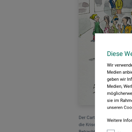
Diese W
Wir verwende
Medien anbie
geben wir In
Medien, Werb
möglicherwei
sie im Rahme
unseren Cook
Der Cartoonist Peter Gayma
Weitere Info
die Krisen der Künstler un
Betrachtung. In der Auss