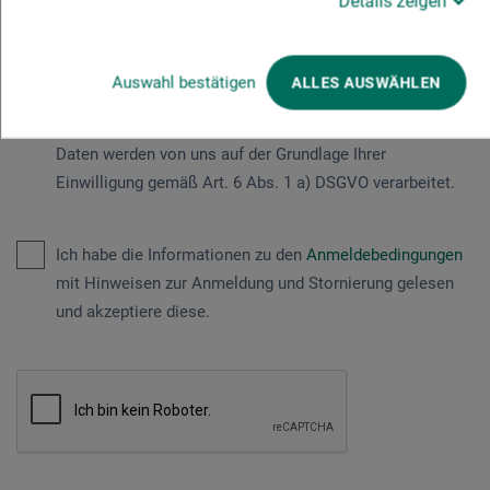
Details zeigen
Die
Datenschutzerklärung
habe ich zur Kenntnis
genommen und willige ein, dass meine Angaben, Name,
Vorname, E-Mail-Adresse sowie meine Nachricht,
Auswahl bestätigen
ALLES AUSWÄHLEN
ausschließlich zum Zwecke der Bearbeitung und
Abwicklung meiner Anfrage verarbeitet werden. Diese
Daten werden von uns auf der Grundlage Ihrer
Einwilligung gemäß Art. 6 Abs. 1 a) DSGVO verarbeitet.
Ich habe die Informationen zu den
Anmeldebedingungen
mit Hinweisen zur Anmeldung und Stornierung gelesen
und akzeptiere diese.