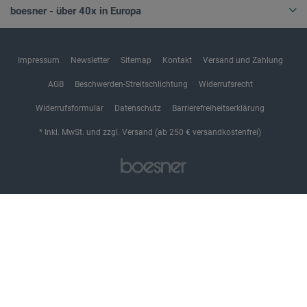
boesner - über 40x in Europa
Impressum
Newsletter
Sitemap
Kontakt
Versand und Zahlung
AGB
Beschwerden-Streitschlichtung
Widerrufsrecht
Widerrufsformular
Datenschutz
Barrierefreiheitserklärung
* Inkl. MwSt. und zzgl. Versand (ab 250 € versandkostenfrei)