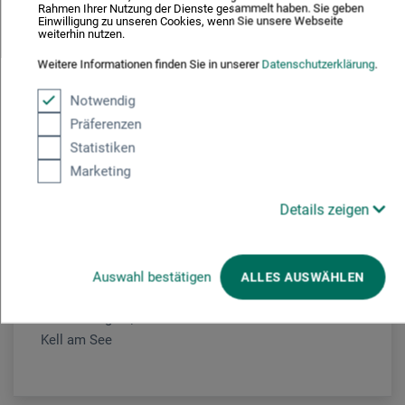
Rahmen Ihrer Nutzung der Dienste gesammelt haben. Sie geben
109
Einwilligung zu unseren Cookies, wenn Sie unsere Webseite
€
weiterhin nutzen.
Material bitte entsprechend der Materialliste
Weitere Informationen finden Sie in unserer
Datenschutzerklärung
.
mitbringen oder vor Ort erwerben. Begrenzte
Notwendig
Teilnehmerzahl.
Präferenzen
Statistiken
Marketing
Mischtechnik
Details zeigen
Bettina Reichert
1967 in Trier geboren |
aufgewachsen in Sierra Leone und Liberia | 2009-2011
Ausbildung an der Europäischen Kunstakademie Trier
Auswahl bestätigen
ALLES AUSWÄHLEN
und Freien Akademie Essen | zahlreiche
Ausstellungen | Bettina Reichert lebt und arbeitet in
Kell am See