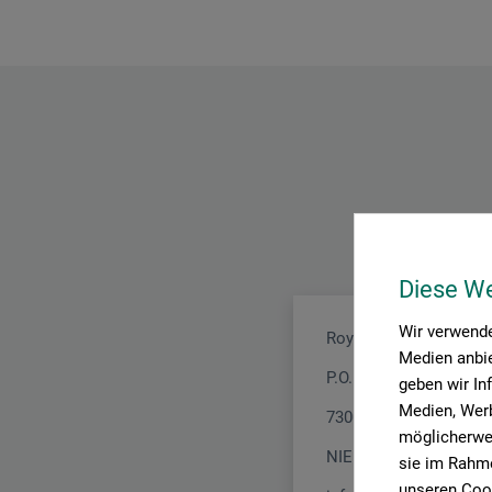
Diese W
Wir verwende
Royal Talens
Medien anbie
P.O. Box 4
geben wir In
Medien, Werb
7300 Apeldoorn
möglicherwei
NIEDERLANDE
sie im Rahme
unseren Cook