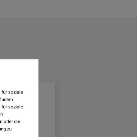
.
für soziale
. Zudem
für soziale
en
n oder die
ung zu