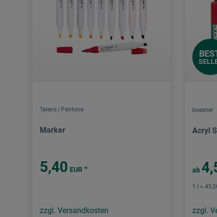
BES
SELL
Talens | Pantone
boesner
Marker
Acryl S
5,40
4,
*
EUR
ab
1 l = 45,
zzgl. Versandkosten
zzgl. 