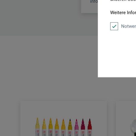
info@royaltalens.com
Weitere Info
Notwen