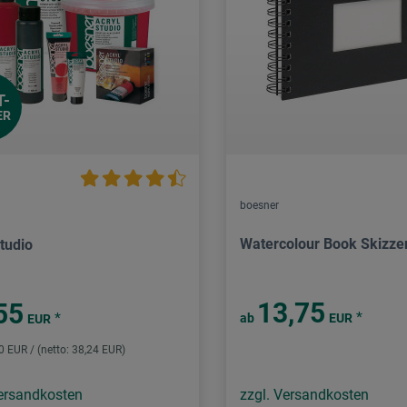
T-
ER
boesner
Watercolour Book Skizz
tudio
13,75
55
*
*
ab
EUR
EUR
50 EUR / (netto: 38,24 EUR)
Versandkosten
zzgl. Versandkosten