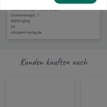
Edition Michael Fischer GmbH
Donnersbergstr. 7
86859 Igling
DE
info@emf-verlag.de
Kunden kauften auch