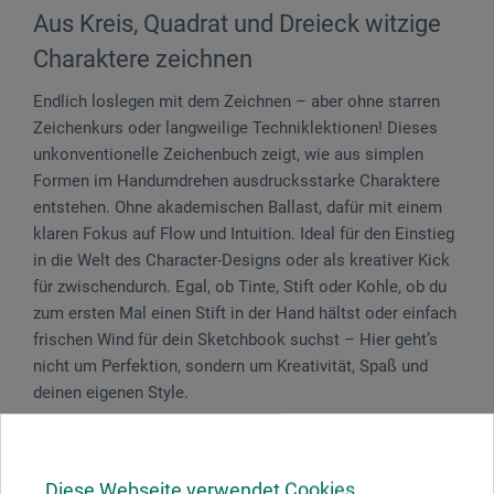
Aus Kreis, Quadrat und Dreieck witzige
Charaktere zeichnen
Endlich loslegen mit dem Zeichnen – aber ohne starren
Zeichenkurs oder langweilige Techniklektionen! Dieses
unkonventionelle Zeichenbuch zeigt, wie aus simplen
Formen im Handumdrehen ausdrucksstarke Charaktere
entstehen. Ohne akademischen Ballast, dafür mit einem
klaren Fokus auf Flow und Intuition. Ideal für den Einstieg
in die Welt des Character-Designs oder als kreativer Kick
für zwischendurch. Egal, ob Tinte, Stift oder Kohle, ob du
zum ersten Mal einen Stift in der Hand hältst oder einfach
frischen Wind für dein Sketchbook suchst – Hier geht’s
nicht um Perfektion, sondern um Kreativität, Spaß und
deinen eigenen Style.
128 S., zahlr. Abb., 20 x 23,5 cm, kart., dt., Edition Michael
Fischer 2026
Diese Webseite verwendet Cookies