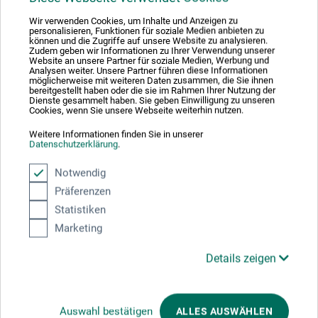
Wir verwenden Cookies, um Inhalte und Anzeigen zu
personalisieren, Funktionen für soziale Medien anbieten zu
können und die Zugriffe auf unsere Website zu analysieren.
Zudem geben wir Informationen zu Ihrer Verwendung unserer
Produktbewertungen (0)
Website an unsere Partner für soziale Medien, Werbung und
Analysen weiter. Unsere Partner führen diese Informationen
möglicherweise mit weiteren Daten zusammen, die Sie ihnen
bereitgestellt haben oder die sie im Rahmen Ihrer Nutzung der
Dienste gesammelt haben. Sie geben Einwilligung zu unseren
Schreiben Sie die erste Bewertung zu diesem Produkt
Cookies, wenn Sie unsere Webseite weiterhin nutzen.
Weitere Informationen finden Sie in unserer
Datenschutzerklärung
JETZT PRODUKT BEWERTEN
.
Notwendig
Präferenzen
Statistiken
Marketing
Hersteller-Kontakt
Details zeigen
Hier finden Sie die Kontaktdaten des Herstellers zu
diesem Produkt.
Auswahl bestätigen
ALLES AUSWÄHLEN