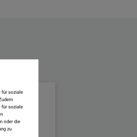
.
für soziale
. Zudem
für soziale
en
n oder die
ung zu