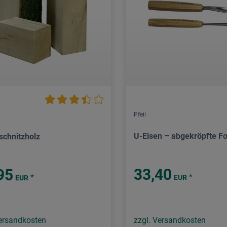
Pfeil
U-Eisen – abgekröpfte F
schnitzholz
33,40
95
*
*
EUR
EUR
Versandkosten
zzgl. Versandkosten