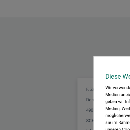
Diese W
Wir verwende
F. Zulauf Messerschm
Medien anbie
Dennliweg 29
geben wir In
Medien, Werb
4900 Langenthal
möglicherwei
SCHWEIZ
sie im Rahme
unseren Cook