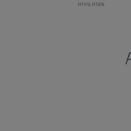
H11/3, H12/6.
P