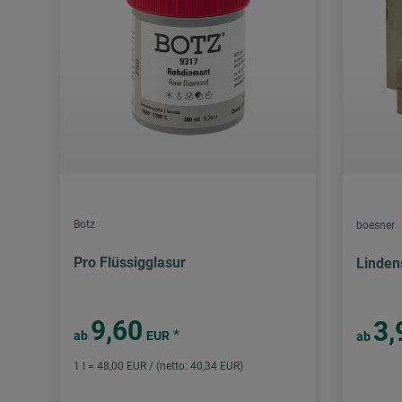
Botz
boesner
Pro Flüssigglasur
Linden
9,60
3,
*
ab
EUR
ab
1 l = 48,00 EUR / (netto: 40,34 EUR)