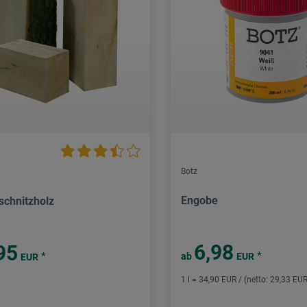
Botz
Engobe
schnitzholz
6,98
95
*
*
ab
EUR
EUR
1 l = 34,90 EUR / (netto: 29,33 EUR