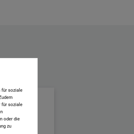
.
für soziale
. Zudem
für soziale
en
n oder die
ung zu