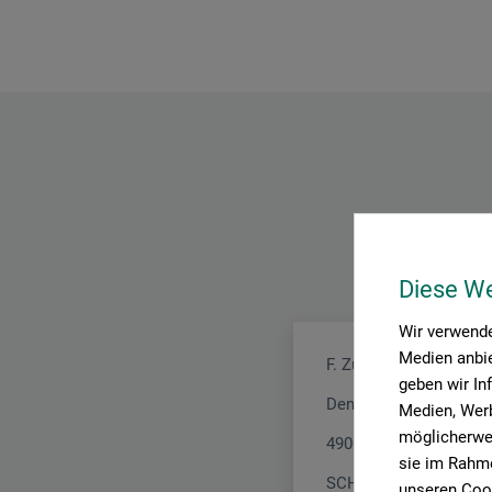
Diese W
Wir verwende
Medien anbie
F. Zulauf Messerschm
geben wir In
Dennliweg 29
Medien, Werb
möglicherwei
4900 Langenthal
sie im Rahme
SCHWEIZ
unseren Cook