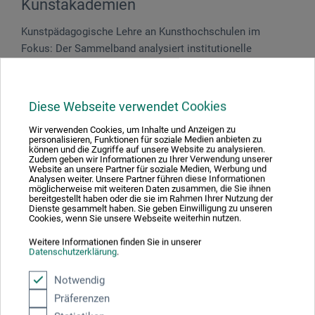
Kunstakademien
Kunstpädagogische Lehre an Kunsthochschulen im
Fokus: Der Sammelband analysiert institutionelle
Besonderheiten, kunstbezogene Lehr- und Lernformate
sowie die Rolle der künstlerischen Praxis in der
Ausbildung zukünftiger Kunstpädagog:innen.
Diese Webseite verwendet Cookies
174 S., 17 x 24 cm, kart., dt., Athena bei wbv 2025
Wir verwenden Cookies, um Inhalte und Anzeigen zu
personalisieren, Funktionen für soziale Medien anbieten zu
können und die Zugriffe auf unsere Website zu analysieren.
Zudem geben wir Informationen zu Ihrer Verwendung unserer
Website an unsere Partner für soziale Medien, Werbung und
Analysen weiter. Unsere Partner führen diese Informationen
möglicherweise mit weiteren Daten zusammen, die Sie ihnen
Produktbewertungen (0)
bereitgestellt haben oder die sie im Rahmen Ihrer Nutzung der
Dienste gesammelt haben. Sie geben Einwilligung zu unseren
Cookies, wenn Sie unsere Webseite weiterhin nutzen.
Weitere Informationen finden Sie in unserer
Schreiben Sie die erste Bewertung zu diesem Produkt
Datenschutzerklärung
.
Notwendig
JETZT PRODUKT BEWERTEN
Präferenzen