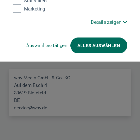
Statistiken
Marketing
Details zeigen
Hersteller-Kontakt
Auswahl bestätigen
ALLES AUSWÄHLEN
Hier finden Sie die Kontaktdaten des Herstellers zu
diesem Produkt.
wbv Media GmbH & Co. KG
Auf dem Esch 4
33619 Bielefeld
DE
service@wbv.de