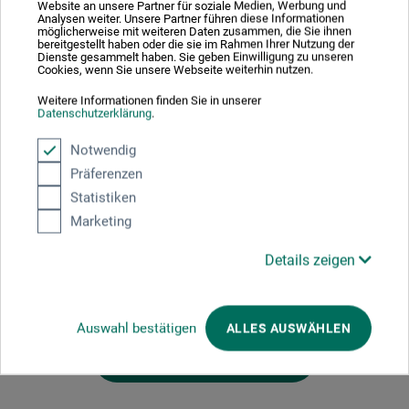
Verzweifeln – es ist der Traum von einer neuen deutschen
Website an unsere Partner für soziale Medien, Werbung und
Analysen weiter. Unsere Partner führen diese Informationen
Kunst, nachdem aus einem einig-deutschen Vaterland
möglicherweise mit weiteren Daten zusammen, die Sie ihnen
nach 1815 nichts geworden war. Viele unserer jungen
bereitgestellt haben oder die sie im Rahmen Ihrer Nutzung der
Dienste gesammelt haben. Sie geben Einwilligung zu unseren
Helden sterben früh, ihre Bilder aber sind geblieben – als
Cookies, wenn Sie unsere Webseite weiterhin nutzen.
Zeugen des Mythos von Olevano.
Weitere Informationen finden Sie in unserer
Datenschutzerklärung
.
368 S., 90 farb. Abb., 13,9 x 21,7 cm, geb., dt., C. H. Beck
Notwendig
2026
Präferenzen
Statistiken
Marketing
Produktbewertungen (0)
Details zeigen
Schreiben Sie die erste Bewertung zu diesem Produkt
Auswahl bestätigen
ALLES AUSWÄHLEN
JETZT PRODUKT BEWERTEN