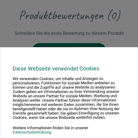
Produktbewertungen (0)
Schreiben Sie die erste Bewertung zu diesem Produkt
JETZT PRODUKT BEWERTEN
Diese Webseite verwendet Cookies
Wir verwenden Cookies, um Inhalte und Anzeigen zu
personalisieren, Funktionen für soziale Medien anbieten zu
können und die Zugriffe auf unsere Website zu analysieren.
Zudem geben wir Informationen zu Ihrer Verwendung unserer
Hersteller-Kontakt
Website an unsere Partner für soziale Medien, Werbung und
Analysen weiter. Unsere Partner führen diese Informationen
möglicherweise mit weiteren Daten zusammen, die Sie ihnen
bereitgestellt haben oder die sie im Rahmen Ihrer Nutzung der
Hier finden Sie die Kontaktdaten des Herstellers zu
Dienste gesammelt haben. Sie geben Einwilligung zu unseren
Cookies, wenn Sie unsere Webseite weiterhin nutzen.
diesem Produkt.
Weitere Informationen finden Sie in unserer
Datenschutzerklärung
.
boesner GmbH holding + innovations