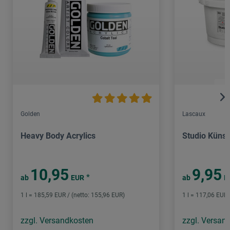
Golden
Lascaux
Heavy Body Acrylics
Studio Künst
10,95
9,95
*
ab
EUR
ab
E
1 l = 185,59 EUR / (netto: 155,96 EUR)
1 l = 117,06 EUR 
zzgl. Versandkosten
zzgl. Versan