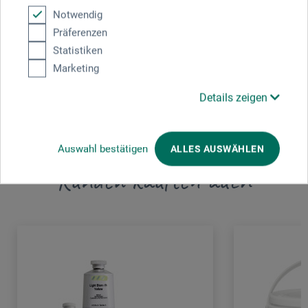
Notwendig
Gewerkenstr. 2
Präferenzen
58456 Witten
Statistiken
Marketing
DEUTSCHLAND
Details zeigen
pm@boesner.com
Auswahl bestätigen
ALLES AUSWÄHLEN
Kunden kauften auch