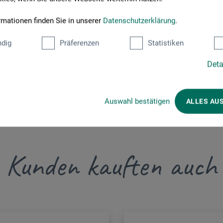
14
rmationen finden Sie in unserer
Datenschutzerklärung
.
h
dig
Präferenzen
Statistiken
icher-buechertisch.de
Deta
Auswahl bestätigen
ALLES AU
Kunden kauften auch