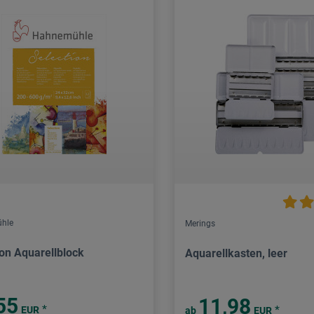
hle
Merings
ion Aquarellblock
Aquarellkasten, leer
55
11,98
*
*
EUR
ab
EUR