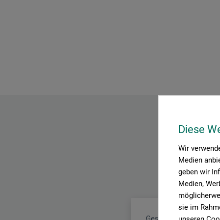
Diese W
Wir verwende
Medien anbie
geben wir In
Medien, Werb
möglicherwei
sie im Rahme
Geschichtlicher Büche
unseren Cook