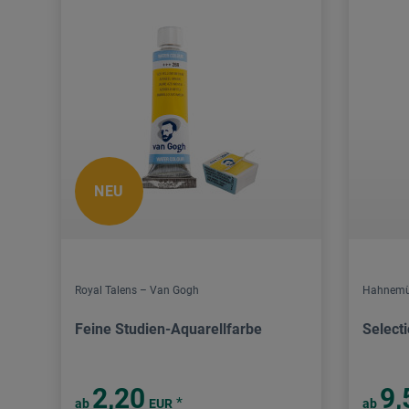
NEU
Royal Talens – Van Gogh
Hahnemü
Feine Studien-Aquarellfarbe
Select
2,20
9,
*
ab
EUR
ab