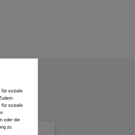
für soziale
. Zudem
für soziale
.
en
n oder die
ung zu