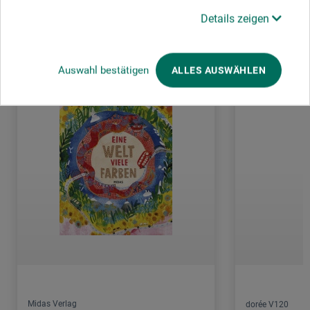
Kunden kauften auch
Details zeigen
Auswahl bestätigen
ALLES AUSWÄHLEN
Midas Verlag
dorée V120