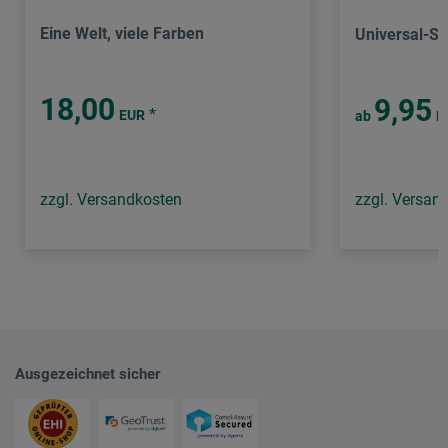
Eine Welt, viele Farben
Universal-Sk
18,00
9,95
*
EUR
ab
E
zzgl. Versandkosten
zzgl. Versan
Ausgezeichnet sicher