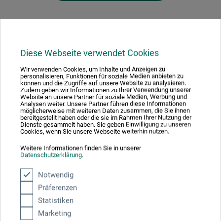
Diese Webseite verwendet Cookies
Hersteller-Kontakt
Wir verwenden Cookies, um Inhalte und Anzeigen zu
personalisieren, Funktionen für soziale Medien anbieten zu
können und die Zugriffe auf unsere Website zu analysieren.
Hier finden Sie die Kontaktdaten des Herstellers zu
Zudem geben wir Informationen zu Ihrer Verwendung unserer
Website an unsere Partner für soziale Medien, Werbung und
diesem Produkt.
Analysen weiter. Unsere Partner führen diese Informationen
möglicherweise mit weiteren Daten zusammen, die Sie ihnen
bereitgestellt haben oder die sie im Rahmen Ihrer Nutzung der
Dienste gesammelt haben. Sie geben Einwilligung zu unseren
TASCHEN GmbH
Cookies, wenn Sie unsere Webseite weiterhin nutzen.
Hohenzollernring 53
Weitere Informationen finden Sie in unserer
50672 Köln
Datenschutzerklärung
.
DE
Notwendig
contact@taschen.com
Präferenzen
Statistiken
Marketing