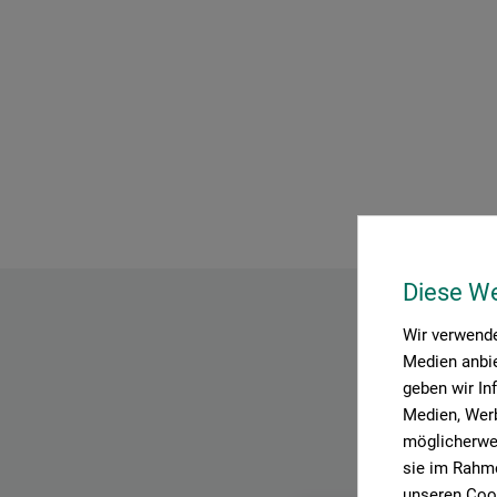
Diese W
Wir verwende
Medien anbie
geben wir In
Medien, Werb
möglicherwei
sie im Rahme
unseren Cook