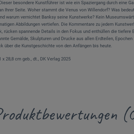
Dieser besondere Kunstführer ist wie ein Spaziergang durch eine Ga
an Ihrer Seite. Woher stammt die Venus von Willendorf? Was bedeut
d warum vernichtet Banksy seine Kunstwerke? Kein Museumswärter
rmatigen Abbildungen vertiefen. Die Kommentare zu jedem Kunstwerk
ik, rücken spannende Details in den Fokus und enthüllen die tiefere
nte Gemälde, Skulpturen und Drucke aus allen Erdteilen, Epochen 
ick über die Kunstgeschichte von den Anfängen bis heute.
,1 x 28,8 cm geb., dt., DK Verlag 2025
roduktbewertungen (