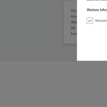
Weitere Info
Dorling Kindersley Ve
Arnulfstr. 124
Notwen
80636 München
DE
kundenservice@dk.c