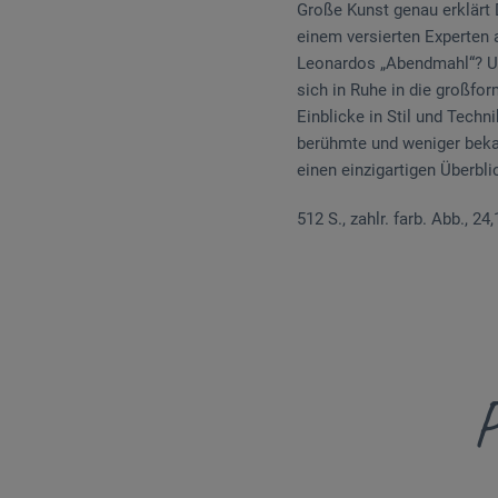
Große Kunst genau erklärt 
einem versierten Experten 
Leonardos „Abendmahl“? Un
sich in Ruhe in die großfo
Einblicke in Stil und Techn
berühmte und weniger bekan
einen einzigartigen Überbl
512 S., zahlr. farb. Abb., 24
P