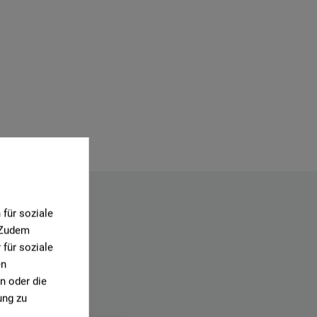
für soziale
. Zudem
für soziale
en
n oder die
.
ung zu