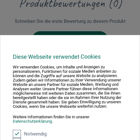
Produktbewertungen (0)
Schreiben Sie die erste Bewertung zu diesem Produkt
JETZT PRODUKT BEWERTEN
Diese Webseite verwendet Cookies
Wir verwenden Cookies, um Inhalte und Anzeigen zu
personalisieren, Funktionen für soziale Medien anbieten zu
können und die Zugriffe auf unsere Website zu analysieren.
Zudem geben wir Informationen zu Ihrer Verwendung unserer
Hersteller-Kontakt
Website an unsere Partner für soziale Medien, Werbung und
Analysen weiter. Unsere Partner führen diese Informationen
möglicherweise mit weiteren Daten zusammen, die Sie ihnen
bereitgestellt haben oder die sie im Rahmen Ihrer Nutzung der
Hier finden Sie die Kontaktdaten des Herstellers zu
Dienste gesammelt haben. Sie geben Einwilligung zu unseren
Cookies, wenn Sie unsere Webseite weiterhin nutzen.
diesem Produkt.
Weitere Informationen finden Sie in unserer
Datenschutzerklärung
.
Haupt Verlag AG
Notwendig
Falkenplatz 14