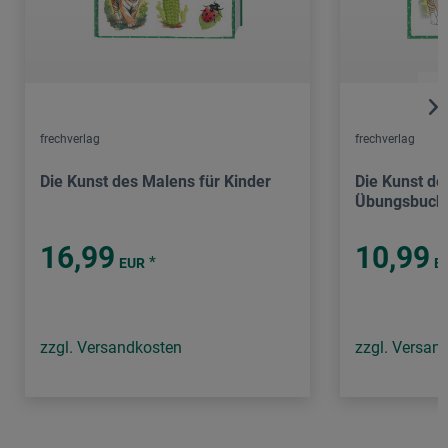
frechverlag
frechverlag
Die Kunst des Malens für Kinder
Die Kunst de
Übungsbuch
16,99
10,99
*
EUR
E
zzgl. Versandkosten
zzgl. Versan