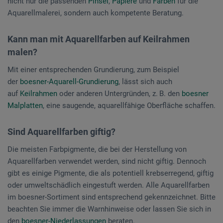
nicht nur die passenden
Pinsel
,
Papiere
und
Farben
für die
Aquarellmalerei, sondern auch kompetente Beratung.
Kann man mit Aquarellfarben auf Keilrahmen
malen?
Mit einer entsprechenden Grundierung, zum Beispiel
der
boesner-Aquarell-Grundierung
, lässt sich auch
auf
Keilrahmen
oder anderen Untergründen, z. B. den
boesner
Malplatten
, eine saugende, aquarellfähige Oberfläche schaffen.
Sind Aquarellfarben giftig?
Die meisten Farbpigmente, die bei der Herstellung von
Aquarellfarben verwendet werden, sind nicht giftig. Dennoch
gibt es einige Pigmente, die als potentiell krebserregend, giftig
oder umweltschädlich eingestuft werden. Alle Aquarellfarben
im boesner-Sortiment sind entsprechend gekennzeichnet. Bitte
beachten Sie immer die Warnhinweise oder lassen Sie sich in
den
boesner-Niederlassungen
beraten.