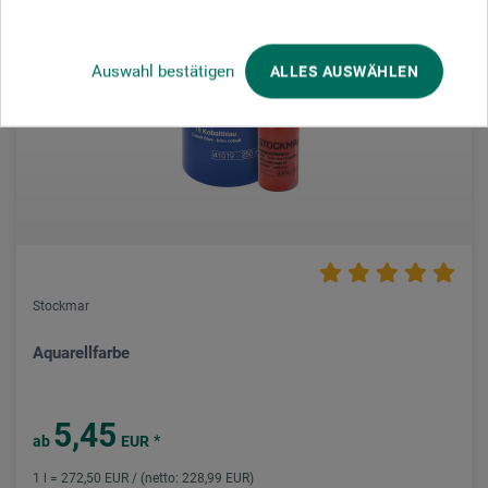
Auswahl bestätigen
ALLES AUSWÄHLEN
Stockmar
Aquarellfarbe
5,45
*
ab
EUR
1 l = 272,50 EUR / (netto: 228,99 EUR)