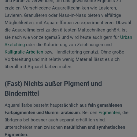
und Farbe zu verwenden, um das gewünschte Ergebnis zu
erzielen. Verschiedene Aquarelltechniken wie Lasieren,
Lavieren, Granulieren oder Nass-in-Nass bieten vielfältige
Möglichkeiten, mit Aquarellfarben zu experimentieren. Obwohl
die Aquarellmalerei zu den ältesten Maltechniken gehört, ist
sie nach wie vor zeitgemäß und wird heute auch gern für
Urban
Sketching
oder die Kolorierung von Zeichnungen und
Kalligrafie-Arbeiten
bzw. Handlettering genutzt. Ohne große
Vorbereitung und mit relativ wenig Material lässt es sich
überall mit Aquarellfarben malen.
(Fast) Nichts außer Pigment und
Bindemittel
Aquarellfarbe besteht hauptsächlich aus
fein gemahlenen
Farbpigmenten und Gummi arabicum
. Bei den
Pigmenten
, die
übrigens bei boesner auch separat erhältlich sind,
unterscheidet man zwischen
natürlichen und synthetischen
Pigmenten
.