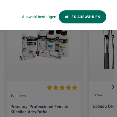
Auswahl bestätigen
ALLES AUSWÄHLEN
da Vinci
Schmincke
Colineo Öl-/
Primacryl Professional Feinste
Künstler-Acrylfarbe