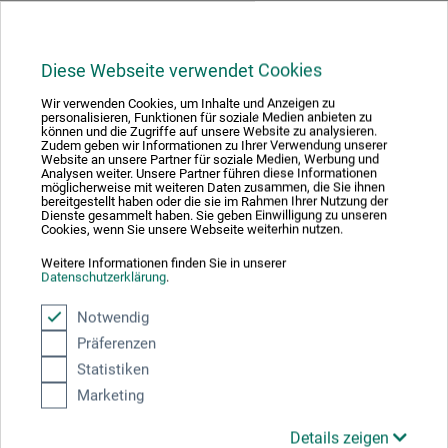
Hersteller-Kontakt
Diese Webseite verwendet Cookies
Hier finden Sie die Kontaktdaten des Herstellers zu
diesem Produkt.
Wir verwenden Cookies, um Inhalte und Anzeigen zu
personalisieren, Funktionen für soziale Medien anbieten zu
können und die Zugriffe auf unsere Website zu analysieren.
Zudem geben wir Informationen zu Ihrer Verwendung unserer
Website an unsere Partner für soziale Medien, Werbung und
Fedrigoni S.p.A.
Analysen weiter. Unsere Partner führen diese Informationen
Via Enrico Fermi 13/F
möglicherweise mit weiteren Daten zusammen, die Sie ihnen
bereitgestellt haben oder die sie im Rahmen Ihrer Nutzung der
37135 Verona (VR)
Dienste gesammelt haben. Sie geben Einwilligung zu unseren
Cookies, wenn Sie unsere Webseite weiterhin nutzen.
IT
mail@fabriano.com
Weitere Informationen finden Sie in unserer
Datenschutzerklärung
.
www.fabriano.com
Notwendig
Präferenzen
Statistiken
Kunden kauften auch
Marketing
Details zeigen