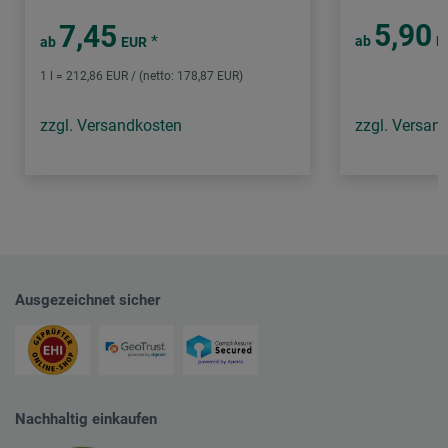
5,90
7,45
*
ab
E
ab
EUR
1 l = 212,86 EUR / (netto: 178,87 EUR)
zzgl. Versandkosten
zzgl. Versan
Ausgezeichnet sicher
Nachhaltig einkaufen