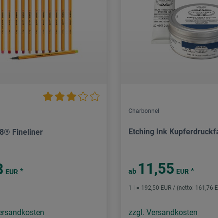
Charbonnel
Etching Ink Kupferdruckf
88® Fineliner
11,55
8
*
*
ab
EUR
EUR
1 l = 192,50 EUR / (netto: 161,76 
Versandkosten
zzgl. Versandkosten