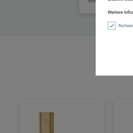
info@arteveri-kuenstle
Weitere Info
Notwen