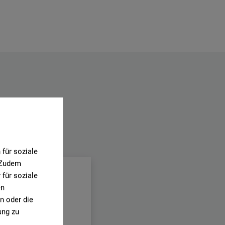
.
für soziale
. Zudem
für soziale
en
n oder die
ung zu