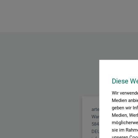
Diese W
Wir verwende
Medien anbie
geben wir In
arteveri GmbH
Medien, Werb
Wannen 50
möglicherwei
58455 Witten
sie im Rahme
DEUTSCHLAND
unseren Cook