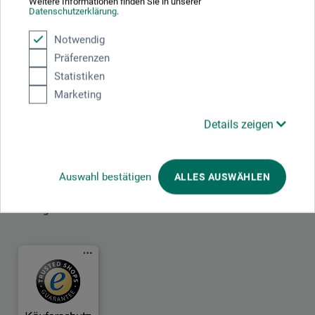
Weitere Informationen finden Sie in unserer
Datenschutzerklärung
.
Notwendig
Mit diesem Logo möchten wir zeigen, dass wir Kunde bei Der Grüne Punkt –
Präferenzen
Duales System Deutschland GmbH sind und unsere Verkaufsverpackungen
für Deutschland am dualen System Der Grüne Punkt beteiligen.
Statistiken
Weitere Informationen zu unserer Teilnahme können Sie diesem
Zertifikat
Marketing
entnehmen.
Details zeigen
Zahlungsarten im Onlineshop
Auswahl bestätigen
ALLES AUSWÄHLEN
Das sagen unsere Kunden