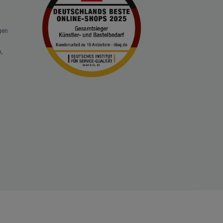
gen
,