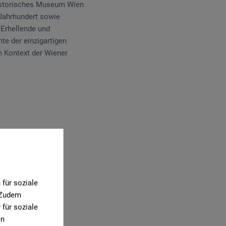
historisches Museum Wien
Jahrhundert sowie
 Erhellende und
te der einzigartigen
 Kontext der Wiener
0)
für soziale
. Zudem
für soziale
en