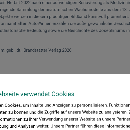
seit Herbst 2022 nach einer aufwendigen Renovierung als Medizin
usragende Sammlung der anatomischen Wachsmodelle aus dem 18. 
jekte werden in diesem prächtigen Bildband kunstvoll präsentiert.
 von namhaften Autor*innen erzählen die außergewöhnliche Geschich
sthistorische Bedeutung sowie die Geschichte des Josephinums im
 cm, geb., dt., Brandstätter Verlag 2026
ebseite verwendet Cookies
roduktbewertungen (
n Cookies, um Inhalte und Anzeigen zu personalisieren, Funktionen 
ten zu können und die Zugriffe auf unsere Website zu analysieren
formationen zu Ihrer Verwendung unserer Website an unsere Partner 
ung und Analysen weiter. Unsere Partner führen diese Information