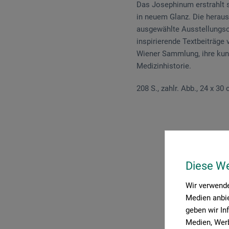
Das Josephinum erstrahlt 
in neuem Glanz. Die hera
ausgewählte Ausstellungsob
inspirierende Textbeiträge
Wiener Sammlung, ihre kun
Medizinhistorie.
208 S., zahlr. Abb., 24 x 30
Diese W
P
Wir verwende
Medien anbie
geben wir In
Medien, Werb