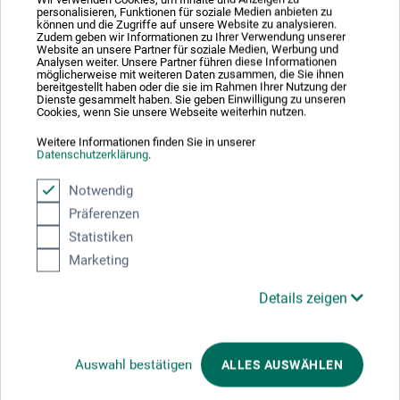
Produktbewertungen (0)
personalisieren, Funktionen für soziale Medien anbieten zu
können und die Zugriffe auf unsere Website zu analysieren.
Zudem geben wir Informationen zu Ihrer Verwendung unserer
Website an unsere Partner für soziale Medien, Werbung und
Analysen weiter. Unsere Partner führen diese Informationen
möglicherweise mit weiteren Daten zusammen, die Sie ihnen
Schreiben Sie die erste Bewertung zu diesem Produkt
bereitgestellt haben oder die sie im Rahmen Ihrer Nutzung der
Dienste gesammelt haben. Sie geben Einwilligung zu unseren
Cookies, wenn Sie unsere Webseite weiterhin nutzen.
JETZT PRODUKT BEWERTEN
Weitere Informationen finden Sie in unserer
Datenschutzerklärung
.
Notwendig
Präferenzen
Statistiken
Hersteller-Kontakt
Marketing
Details zeigen
Hier finden Sie die Kontaktdaten des Herstellers zu
diesem Produkt.
Auswahl bestätigen
ALLES AUSWÄHLEN
Reprodukt GmbH