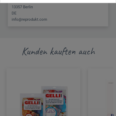
Gottschedstr. 4/Aufgang 1
13357 Berlin
DE
info@reprodukt.com
Kunden kauften auch