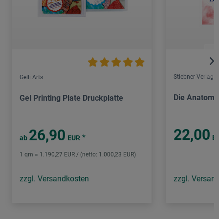
Stiebner Verlag
Gelli Arts
Die Anatomi
Gel Printing Plate Druckplatte
22,00
26,90
*
E
ab
EUR
1 qm = 1.190,27 EUR / (netto: 1.000,23 EUR)
zzgl. Versandkosten
zzgl. Versan