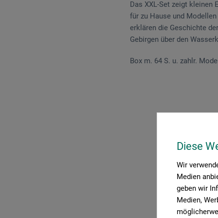
Das XXL-Set zeigt kleinen 
für zu Hause und Modellen 
erklären die Geschichte d
Gebirgen über den Wasserkr
Box m. 64 S. u. zahlr. Model
P
Diese W
Wir verwende
Medien anbie
geben wir In
Medien, Werb
möglicherwei