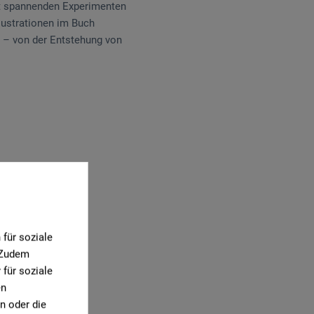
Mit spannenden Experimenten
lustrationen im Buch
 – von der Entstehung von
0)
für soziale
. Zudem
für soziale
en
n oder die