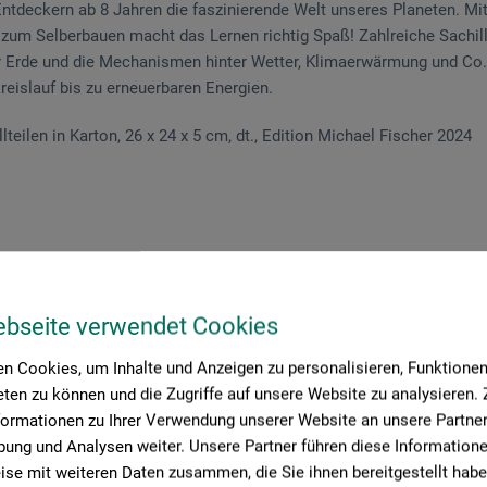
Entdeckern ab 8 Jahren die faszinierende Welt unseres Planeten. 
zum Selberbauen macht das Lernen richtig Spaß! Zahlreiche Sachil
er Erde und die Mechanismen hinter Wetter, Klimaerwärmung und Co.
eislauf bis zu erneuerbaren Energien.
lteilen in Karton, 26 x 24 x 5 cm, dt., Edition Michael Fischer 2024
roduktbewertungen (
ebseite verwendet Cookies
n Cookies, um Inhalte und Anzeigen zu personalisieren, Funktionen 
ten zu können und die Zugriffe auf unsere Website zu analysieren
formationen zu Ihrer Verwendung unserer Website an unsere Partner 
ung und Analysen weiter. Unsere Partner führen diese Information
Schreiben Sie die erste Bewertung zu diesem Produkt
se mit weiteren Daten zusammen, die Sie ihnen bereitgestellt habe