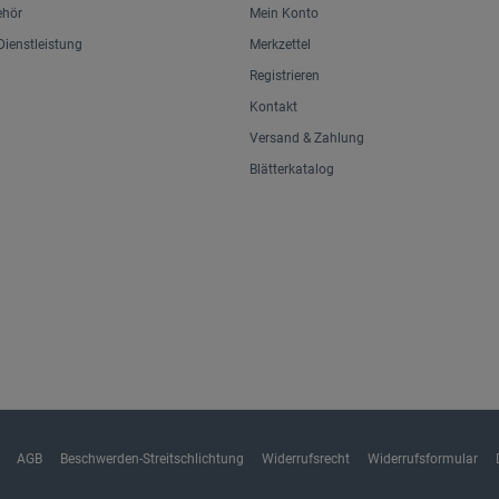
ehör
Mein Konto
ienstleistung
Merkzettel
Registrieren
Kontakt
Versand & Zahlung
Blätterkatalog
AGB
Beschwerden-Streitschlichtung
Widerrufsrecht
Widerrufsformular