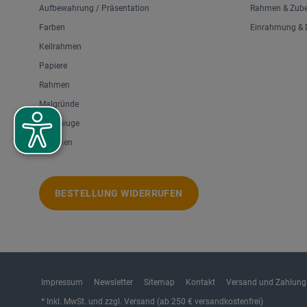
Aufbewahrung / Präsentation
Rahmen & Zub
Farben
Einrahmung & D
Keilrahmen
Papiere
Rahmen
Malgründe
Werkzeuge
Zeichnen
BESTELLUNG WIDERRUFEN
Impressum
Newsletter
Sitemap
Kontakt
Versand und Zahlung
* Inkl. MwSt. und zzgl. Versand (ab 250 € versandkostenfrei)