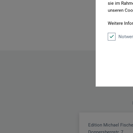
sie im Rahme
unseren Cook
Weitere Info
Notwen
Edition Michael Fisc
Donnersbergstr. 7