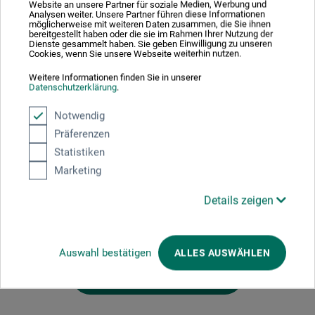
Anleitungengelangen auch Zeichenanfänger*innen zum
Website an unsere Partner für soziale Medien, Werbung und
Analysen weiter. Unsere Partner führen diese Informationen
fertigen Motiv Lerne vom Profi: Maxim Simonenkov teilt
möglicherweise mit weiteren Daten zusammen, die Sie ihnen
sein Wissen zu Figurenzeichnen, allen wichtigen
bereitgestellt haben oder die sie im Rahmen Ihrer Nutzung der
Dienste gesammelt haben. Sie geben Einwilligung zu unseren
Techniken und Materialien sowie viele Tipps und Tricks
Cookies, wenn Sie unsere Webseite weiterhin nutzen.
für den easy Einstieg
Weitere Informationen finden Sie in unserer
Datenschutzerklärung
.
128 S., zahlr. farb. Abb., 20 x 23,5 cm, kart., dt., Edition
Notwendig
Michael Fischer 2025
Präferenzen
Statistiken
Marketing
Produktbewertungen (0)
Details zeigen
Schreiben Sie die erste Bewertung zu diesem Produkt
Auswahl bestätigen
ALLES AUSWÄHLEN
JETZT PRODUKT BEWERTEN