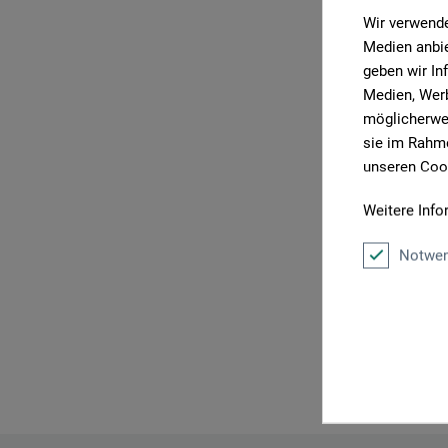
Wir verwende
Medien anbie
geben wir In
Medien, Werb
P
möglicherwei
sie im Rahme
unseren Cook
Weitere Info
Notwen