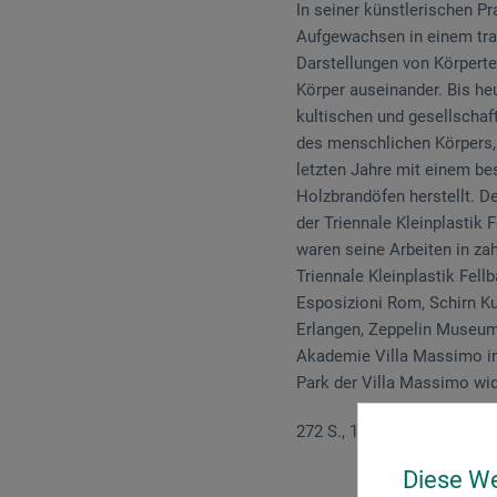
In seiner künstlerischen Pr
Aufgewachsen in einem trad
Darstellungen von Körperte
Körper auseinander. Bis he
kultischen und gesellscha
des menschlichen Körpers, 
letzten Jahre mit einem be
Holzbrandöfen herstellt. De
der Triennale Kleinplastik 
waren seine Arbeiten in za
Triennale Kleinplastik Fel
Esposizioni Rom, Schirn K
Erlangen, Zeppelin Museum
Akademie Villa Massimo in R
Park der Villa Massimo wi
272 S., 160 Abb., 21,5 x 28 
Diese W