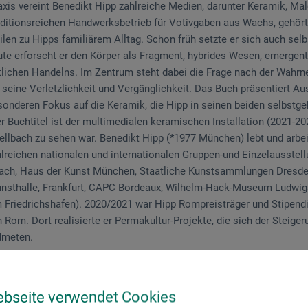
axis vereint Benedikt Hipp zahlreiche Medien, darunter Keramik, Mal
itionsreichen Handwerksbetrieb für Votivgaben aus Wachs, gehörten
ilen zu Hipps familiärem Alltag. Schon früh setzte er sich auch se
ute erforscht er den Körper als Fragment, hybrides Wesen, emergen
ftlichen Handelns. Im Zentrum steht dabei die Frage nach der Wah
seine Verletzlichkeit und Vergänglichkeit. Das Buch präsentiert A
sonderen Fokus auf die Keramik, die Hipp in seinen beiden selbst
r Buchtitel ist der multimedialen keramischen Installation (2021-202
Fellbach zu sehen war. Benedikt Hipp (*1977 München) lebt und arbeit
hlreichen nationalen und internationalen Gruppen-und Einzelausstell
lbach, Haus der Kunst München, Staatliche Kunstsammlungen Dresde
unsthalle, Frankfurt, CAPC Bordeaux, Wilhelm-Hack-Museum Ludwig
 Friedrichshafen). 2020/2021 war Hipp Rompreisträger und Stipend
om. Dort realisierte er Permakultur-Projekte, die sich der Steigeru
dmeten.
cm, kart., dt./engl., Hatje Cantz 2026
ebseite verwendet Cookies