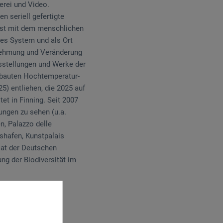
erei und Video.
 seriell gefertigte
lbst mit dem menschlichen
tes System und als Ort
rnehmung und Veränderung
usstellungen und Werke der
gebauten Hochtemperatur-
5) entliehen, die 2025 auf
et in Finning. Seit 2007
ungen zu sehen (u.a.
n, Palazzo delle
shafen, Kunstpalais
iat der Deutschen
ng der Biodiversität im