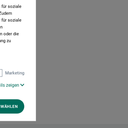
für soziale
. Zudem
für soziale
en
0)
n oder die
ung zu
Marketing
ils zeigen
SWÄHLEN