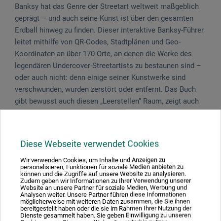
Banksy hat das Genre der Streetart weltweit maßgeblich
geprägt – und auch seine Kunst ist über den gesamten
Erdball hinweg zu finden. Dieser interaktive Banksy-Führer
leitet mithilfe von QR-Codes, Stadtplänen und Geo-
Koordinaten an über 170 Orte, an denen die Werke des
legendären Undercover-Streetartists zu bestaunen sind –
oder auch nicht: denn einige seiner Kunstwerke sind
verschwunden, wurden zerstört oder entfernt. Das Buch
gibt bewusst auch diesen „Leerstellen“ Raum, zeigt auch
diese Artworks und regt zum Nachdenken über die
Vergänglichkeit von Straßenkunst an, ganz im Sinne des
Künstlers. Der reich bebilderte Guide bietet interessante
Diese Webseite verwendet Cookies
Stories und Hintergrundinformationen über Banksy, seine
Techniken, seine einzelnen Werke und das Genre der
Wir verwenden Cookies, um Inhalte und Anzeigen zu
personalisieren, Funktionen für soziale Medien anbieten zu
Street Art. Er führt zu den Schauplätzen seiner Artworks,
können und die Zugriffe auf unsere Website zu analysieren.
Zudem geben wir Informationen zu Ihrer Verwendung unserer
von seiner (vermutlichen) Heimat Bristol über ganz
Website an unsere Partner für soziale Medien, Werbung und
Analysen weiter. Unsere Partner führen diese Informationen
Großbritannien, in die USA, bis nach Süd- und Osteuropa.
möglicherweise mit weiteren Daten zusammen, die Sie ihnen
bereitgestellt haben oder die sie im Rahmen Ihrer Nutzung der
Dienste gesammelt haben. Sie geben Einwilligung zu unseren
304 S., 240 farb. Abb., 22,9 x 26,5 cm, geb., dt., Prestel