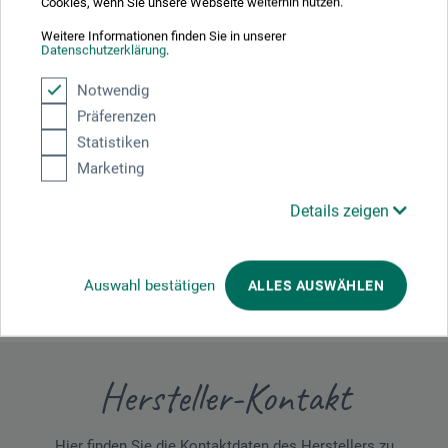
Cookies, wenn Sie unsere Webseite weiterhin nutzen.
2026
Weitere Informationen finden Sie in unserer
Datenschutzerklärung
.
Notwendig
Produktbewertungen (0)
Präferenzen
Statistiken
Marketing
Schreiben Sie die erste Bewertung zu diesem Produkt
Details zeigen
JETZT PRODUKT BEWERTEN
Auswahl bestätigen
ALLES AUSWÄHLEN
Hersteller-Kontakt
Hier finden Sie die Kontaktdaten des Herstellers zu