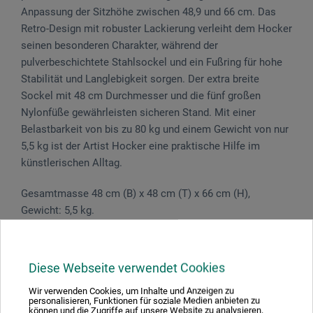
Anpassung der Sitzhöhe zwischen 48,9 und 66 cm. Das
Retro-Design mit robuster Lackierung verleiht dem Hocker
seinen besonderen Charakter, während der
pulverbeschichtete Stahlsockel und ein Fußring für hohe
Stabilität und Langlebigkeit sorgen. Der extra breite
Sockel mit 48 cm Durchmesser und die fünf großen
Nylonfüße gewährleisten sicheren Stand. Mit einer
Belastbarkeit von bis zu 80 kg und einem Gewicht von nur
5,5 kg ist der Artist Hocker eine praktische Hilfe im
künstlerischen Alltag.
Gesamtmasse 48 cm (B) x 48 cm (T) x 66 cm (H),
Gewicht: 5,5 kg.
Diese Webseite verwendet Cookies
Produktbewertungen (0)
Wir verwenden Cookies, um Inhalte und Anzeigen zu
personalisieren, Funktionen für soziale Medien anbieten zu
können und die Zugriffe auf unsere Website zu analysieren.