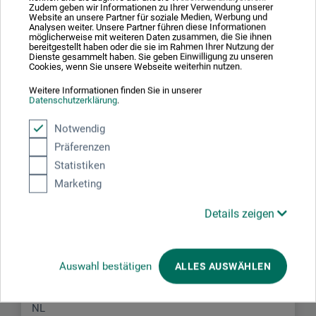
Zudem geben wir Informationen zu Ihrer Verwendung unserer
Schreiben Sie die erste Bewertung zu diesem Produkt
Website an unsere Partner für soziale Medien, Werbung und
Analysen weiter. Unsere Partner führen diese Informationen
möglicherweise mit weiteren Daten zusammen, die Sie ihnen
bereitgestellt haben oder die sie im Rahmen Ihrer Nutzung der
Dienste gesammelt haben. Sie geben Einwilligung zu unseren
JETZT PRODUKT BEWERTEN
Cookies, wenn Sie unsere Webseite weiterhin nutzen.
Weitere Informationen finden Sie in unserer
Datenschutzerklärung
.
Notwendig
Präferenzen
Hersteller-Kontakt
Statistiken
Marketing
Hier finden Sie die Kontaktdaten des Herstellers zu
Details zeigen
diesem Produkt.
Colourstock
Auswahl bestätigen
ALLES AUSWÄHLEN
Nijendal 3
3972 KC Driebergen
NL