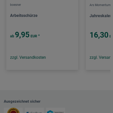
boesner
Ars Momentum K
Arbeitsschürze
Jahreskalen
9,95
16,30
*
ab
EUR
E
zzgl. Versandkosten
zzgl. Versan
Ausgezeichnet sicher