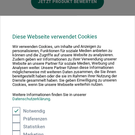
JETZT PRODUKT BEWERTEN
Diese Webseite verwendet Cookies
Hersteller-Kontakt
Wir verwenden Cookies, um Inhalte und Anzeigen zu
personalisieren, Funktionen für soziale Medien anbieten zu
können und die Zugriffe auf unsere Website zu analysieren.
Zudem geben wir Informationen zu Ihrer Verwendung unserer
Hier finden Sie die Kontaktdaten des Herstellers zu
Website an unsere Partner für soziale Medien, Werbung und
Analysen weiter. Unsere Partner führen diese Informationen
diesem Produkt.
möglicherweise mit weiteren Daten zusammen, die Sie ihnen
bereitgestellt haben oder die sie im Rahmen Ihrer Nutzung der
Dienste gesammelt haben. Sie geben Einwilligung zu unseren
Cookies, wenn Sie unsere Webseite weiterhin nutzen.
TASCHEN GmbH
Hohenzollernring 53
Weitere Informationen finden Sie in unserer
Datenschutzerklärung
.
50672 Köln
DE
Notwendig
contact@taschen.com
Präferenzen
Statistiken
Marketing