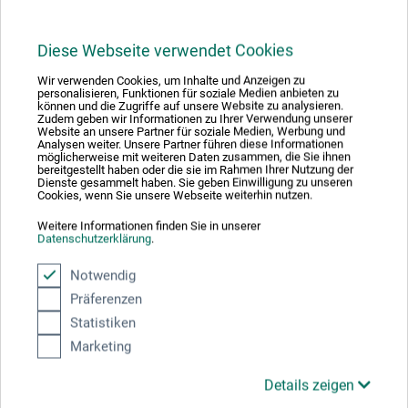
Hersteller-Kontakt
Diese Webseite verwendet Cookies
Hier finden Sie die Kontaktdaten des Herstellers zu
Wir verwenden Cookies, um Inhalte und Anzeigen zu
diesem Produkt.
personalisieren, Funktionen für soziale Medien anbieten zu
können und die Zugriffe auf unsere Website zu analysieren.
Zudem geben wir Informationen zu Ihrer Verwendung unserer
Website an unsere Partner für soziale Medien, Werbung und
Speedball Europe
Analysen weiter. Unsere Partner führen diese Informationen
möglicherweise mit weiteren Daten zusammen, die Sie ihnen
Villantipolis 5, 473 Route des Dolines
bereitgestellt haben oder die sie im Rahmen Ihrer Nutzung der
Dienste gesammelt haben. Sie geben Einwilligung zu unseren
6560 Valbonne
Cookies, wenn Sie unsere Webseite weiterhin nutzen.
FRANKREICH
Weitere Informationen finden Sie in unserer
europe@speedballart.eu
Datenschutzerklärung
.
Notwendig
Präferenzen
Statistiken
Kunden kauften auch
Marketing
Details zeigen