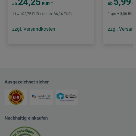
5,99
24,25
*
ab
E
ab
EUR
1 qm = 8,56 EUR /
1 l = 102,75 EUR / (netto: 86,34 EUR)
zzgl. Versandkosten
zzgl. Versan
Ausgezeichnet sicher
Nachhaltig einkaufen