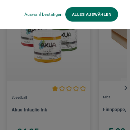
Auswahl bestätigen
ALLES AUSWÄHLEN
Mica
Speedball
Finnpappe, 
Akua Intaglio Ink