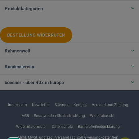
Produktkategorien
BESTELLUNG WIDERRUFEN
Rahmenwelt
Kundenservice
boesner - über 40x in Europa
Impressum
Newsletter
Sitemap
Kontakt
Versand und Zahlung
AGB
Beschwerden-Streitschlichtung
Widerrufsrecht
Widerrufsformular
Datenschutz
Barrierefreiheitserklärung
* Inkl. MwSt. und zzgl. Versand (ab 250 € versandkostenfrei)