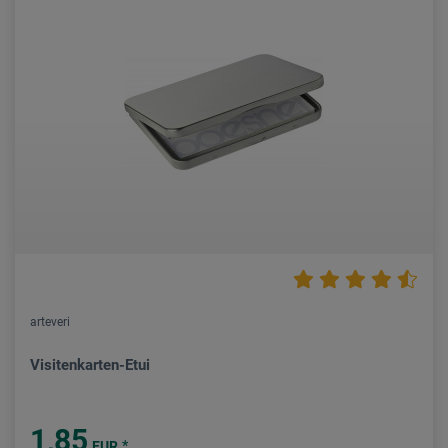
arteveri
Visitenkarten-Etui
1,85
*
EUR